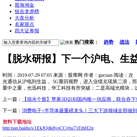
股海淘金
狙击龙虎榜
大盘分析
名家观点
四大证券报
热门搜索：
趋势
战法
【脱水研报】下一个沪电、生益
时间：2019-07-29 07:05 来源：股窜网 作者：gucuan 阅读：
次
光通信从沪电到生益， 5G重回视野，进入业绩兑现第二浪，
重中之重，光迅科技，华工科技有所突破；二是高端光模块，
上一篇：
【脱水个股】苹果3D识别国内唯一供应商，联合吞下9
下一篇：
消费电子+半导体最重磅龙头！三大下游领域全部做
资料下载地址
http:pan.baidu/s/1EkJQdk8vsCCvbu71EthH2g