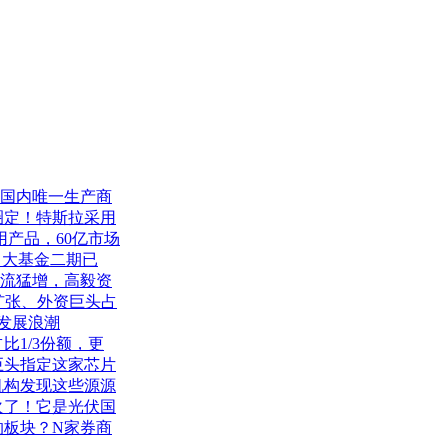
，国内唯一生产商
圈定！特斯拉采用
用产品，60亿市场
，大基金二期已
金流猛增，高毅资
扩张、外资巨头占
技发展浪潮
比1/3份额，更
巨头指定这家芯片
机构发现这些源源
火了！它是光伏国
的板块？N家券商