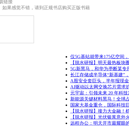
下载链接
。如果感觉不错，请到正规书店购买正版书籍
仅5G基站就带来175亿空间
【脱水研报】明天最热板块
5G新黑马，和华为垄断某专
长江存储成半导体“新基建”
A股安全套巨头，半年报现
AI驱动以太网交换芯片需求
元宇宙：引领未来 20 年科
新能源关键材料黑马！全球占
国家大基金重仓，国际科技
【脱水研报】接力大金融！
【脱水研报】光伏银浆意外
远程办公：明天开市最耀眼