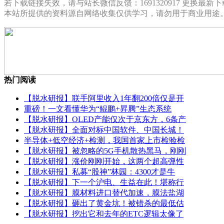
若下载链接失效，请与站长微信反馈：1691320917 更换最新
本站所提供的资料源自网络收集仅供学习，请勿用于商业用途
热门阅读
【脱水研报】联手阿里收入1年翻200倍仅是开
重磅！一文看懂华为“鲲鹏+昇腾”生态系统
【脱水研报】OLED产能仅次于京东方，6条产
【脱水研报】全面对标中国软件、中国长城！
半导体+低空经济+检测，我国首家上市检验检
【脱水研报】被忽略的5G手机散热黑马，刚刚
【脱水研报】涨价刚刚开始，这两个超高弹性
【脱水研报】私募“股神”林园：4300才是牛
【脱水研报】下一个沪电、生益在此！堪称行
【脱水研报】膜材料进口替代加速，膜法盐湖
【脱水研报】砸出了黄金坑！被错杀的最低估
【脱水研报】挖出它和去年的ETC逻辑太像了