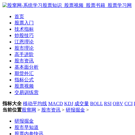
首页
股票入门
技术指标
炒股技巧
江恩理论
股市理论
高手进阶
股市资讯
基本面分析
期货外汇
指标公式
股票视频
交易训练营
指标大全
移动平均线
MACD
KDJ
成交量
BOLL
RSI
OBV
CCI
当前位置
股窜网
>
股市资讯
>
研报掘金
>
研报掘金
股市早知道
股票内参快讯