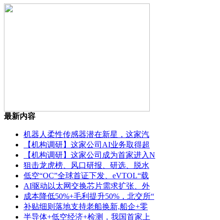
最新内容
机器人柔性传感器潜在新星，这家汽
【机构调研】这家公司AI业务取得超
【机构调研】这家公司成为首家进入N
狙击龙虎榜、风口研报、研选、脱水
低空“OC”全球首证下发、eVTOL“载
AI驱动以太网交换芯片需求扩张、外
成本降低50%+毛利提升50%，北交所“
补贴细则落地支持老船换新,船企+零
半导体+低空经济+检测，我国首家上