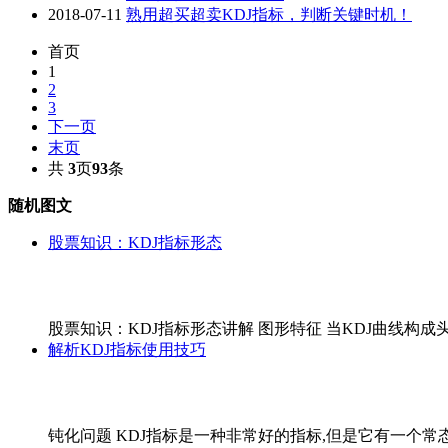
2018-07-11
熟用超买超卖KDJ指标，判断关键时机！
首页
1
2
3
下一页
末页
共
3
页
93
条
随机图文
股票知识：KDJ指标形态
股票知识：KDJ指标形态讲解 图形特征 当KDJ曲线构成头
解析KDJ指标使用技巧
钝化问题 KDJ指标是一种非常好的指标,但是它有一个常态使