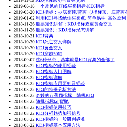
2019-11-19
KDJ指标顺势与反弹交易
2019-06-18
一个常见的短线买卖指标-KDJ指标
2019-03-20
KDJ指标：抄底卖顶J背离（J指标顶、底背
2019-01-02
利用KDJ寻找绝佳买卖点, 简单易学, 高效盈利
2018-11-26
股票知识讲解：KDJ指标双重黄金交叉
2018-11-26
股票知识：KDJ指标形态讲解
2018-10-31
KDJ背离
2018-10-30
KDJ死亡交叉详解
2018-10-30
KDJ黄金交叉
2018-10-20
KDJ穿越50轴
2018-09-07
这6种形态，基本就是KDJ背离的全部了
2018-08-22
KDJ指标的使用经验
2018-08-22
KDJ指标入门图解
2018-08-22
KDJ指标详解
2018-08-22
KDJ指标应用要则及经验
2018-08-22
KDJ的特殊分析方法
2018-08-22
奇妙的八蕉扇指标—随机KDJ
2018-08-22
随机指标kdj背驰
2018-08-22
KDJ指标使用技巧
2018-08-22
KDJ分析趋势加强信号
2018-08-22
KDJ指标的一般研判标准
2018-08-22
KDJ指标基本应用方法