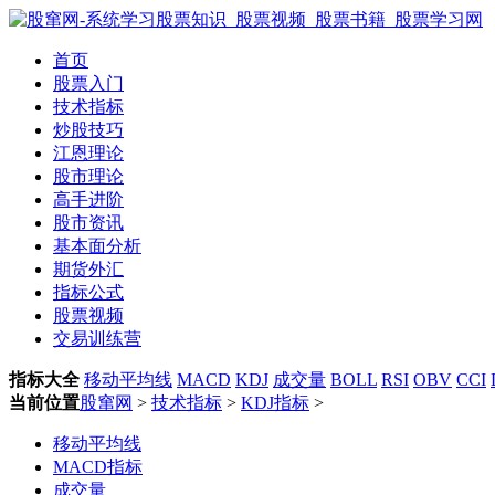
首页
股票入门
技术指标
炒股技巧
江恩理论
股市理论
高手进阶
股市资讯
基本面分析
期货外汇
指标公式
股票视频
交易训练营
指标大全
移动平均线
MACD
KDJ
成交量
BOLL
RSI
OBV
CCI
当前位置
股窜网
>
技术指标
>
KDJ指标
>
移动平均线
MACD指标
成交量