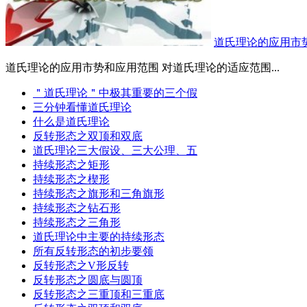
道氏理论的应用市
道氏理论的应用市势和应用范围 对道氏理论的适应范围...
＂道氏理论＂中极其重要的三个假
三分钟看懂道氏理论
什么是道氏理论
反转形态之双顶和双底
道氏理论三大假设、三大公理、五
持续形态之矩形
持续形态之楔形
持续形态之旗形和三角旗形
持续形态之钻石形
持续形态之三角形
道氏理论中主要的持续形态
所有反转形态的初步要领
反转形态之V形反转
反转形态之圆底与圆顶
反转形态之三重顶和三重底