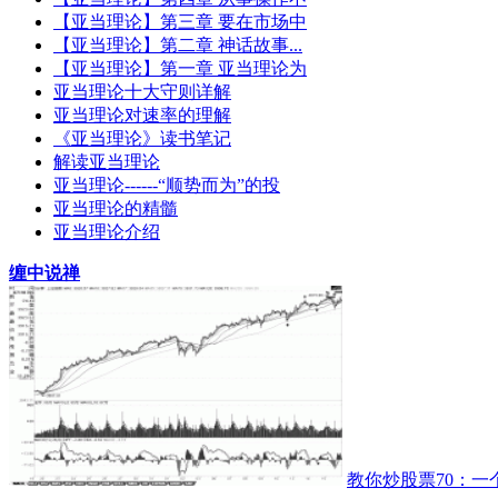
【亚当理论】第三章 要在市场中
【亚当理论】第二章 神话故事...
【亚当理论】第一章 亚当理论为
亚当理论十大守则详解
亚当理论对速率的理解
《亚当理论》读书笔记
解读亚当理论
亚当理论------“顺势而为”的投
亚当理论的精髓
亚当理论介绍
缠中说禅
教你炒股票70：一