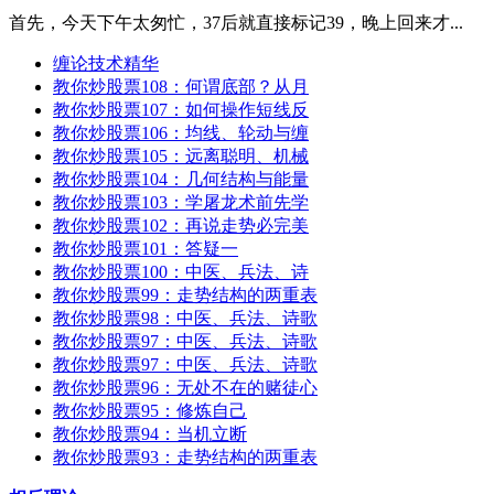
首先，今天下午太匆忙，37后就直接标记39，晚上回来才...
缠论技术精华
教你炒股票108：何谓底部？从月
教你炒股票107：如何操作短线反
教你炒股票106：均线、轮动与缠
教你炒股票105：远离聪明、机械
教你炒股票104：几何结构与能量
教你炒股票103：学屠龙术前先学
教你炒股票102：再说走势必完美
教你炒股票101：答疑一
教你炒股票100：中医、兵法、诗
教你炒股票99：走势结构的两重表
教你炒股票98：中医、兵法、诗歌
教你炒股票97：中医、兵法、诗歌
教你炒股票97：中医、兵法、诗歌
教你炒股票96：无处不在的赌徒心
教你炒股票95：修炼自己
教你炒股票94：当机立断
教你炒股票93：走势结构的两重表