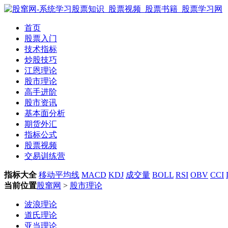
首页
股票入门
技术指标
炒股技巧
江恩理论
股市理论
高手进阶
股市资讯
基本面分析
期货外汇
指标公式
股票视频
交易训练营
指标大全
移动平均线
MACD
KDJ
成交量
BOLL
RSI
OBV
CCI
当前位置
股窜网
>
股市理论
波浪理论
道氏理论
亚当理论