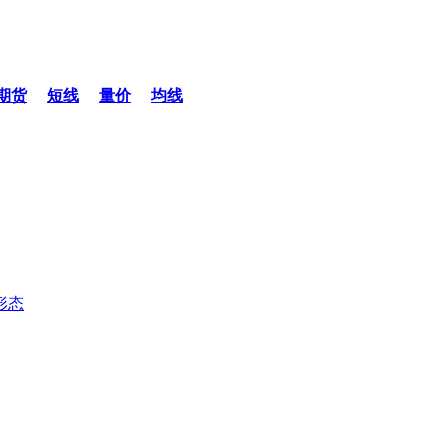
期货
短线
量价
均线
形态