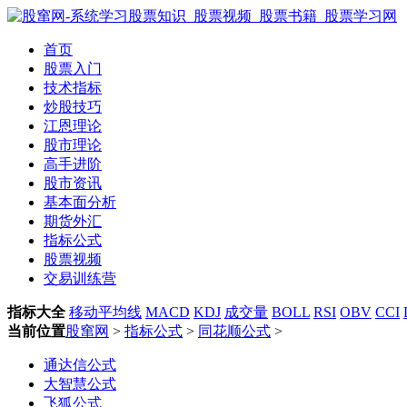
首页
股票入门
技术指标
炒股技巧
江恩理论
股市理论
高手进阶
股市资讯
基本面分析
期货外汇
指标公式
股票视频
交易训练营
指标大全
移动平均线
MACD
KDJ
成交量
BOLL
RSI
OBV
CCI
当前位置
股窜网
>
指标公式
>
同花顺公式
>
通达信公式
大智慧公式
飞狐公式