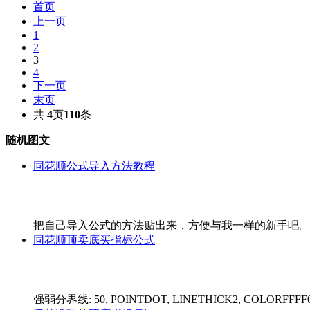
首页
上一页
1
2
3
4
下一页
末页
共
4
页
110
条
随机图文
同花顺公式导入方法教程
把自己导入公式的方法贴出来，方便与我一样的新手吧。 下
同花顺顶卖底买指标公式
强弱分界线: 50, POINTDOT, LINETHICK2, COLORFFFF00;