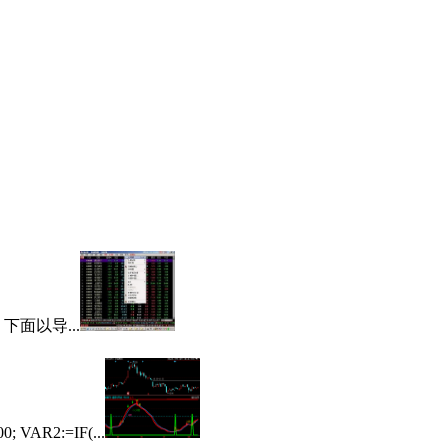
面以导...
 VAR2:=IF(...