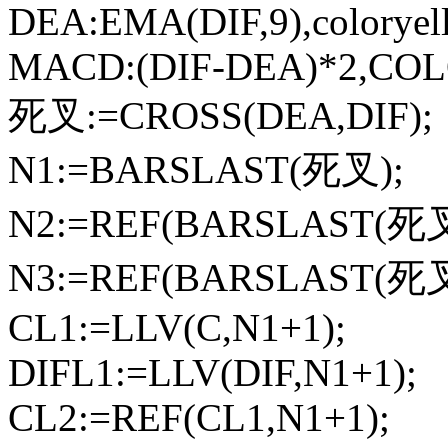
DEA:EMA(DIF,9),coloryel
MACD:(DIF-DEA)*2,COL
死叉:=CROSS(DEA,DIF);
N1:=BARSLAST(死叉);
N2:=REF(BARSLAST(死叉)
N3:=REF(BARSLAST(死叉
CL1:=LLV(C,N1+1);
DIFL1:=LLV(DIF,N1+1);
CL2:=REF(CL1,N1+1);