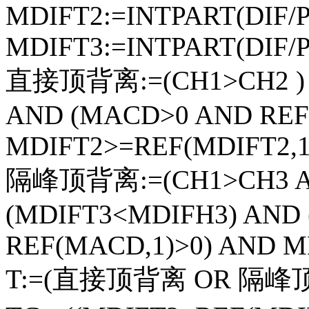
MDIFT2:=INTPART(DIF/P
MDIFT3:=INTPART(DIF/P
直接顶背离:=(CH1>CH2 ) 
AND (MACD>0 AND REF
MDIFT2>=REF(MDIFT2,1
隔峰顶背离:=(CH1>CH3 AN
(MDIFT3<MDIFH3) AND
REF(MACD,1)>0) AND M
T:=(直接顶背离 OR 隔峰