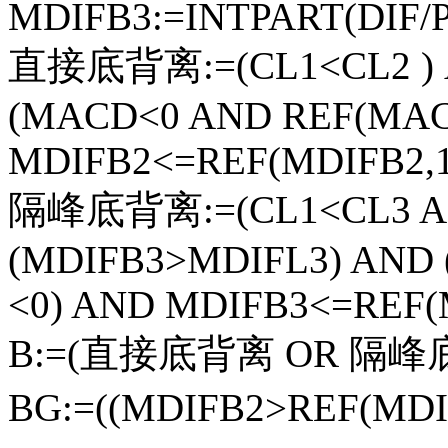
MDIFB3:=INTPART(DIF/P
直接底背离:=(CL1<CL2 ) 
(MACD<0 AND REF(MAC
MDIFB2<=REF(MDIFB2,1
隔峰底背离:=(CL1<CL3 AN
(MDIFB3>MDIFL3) AND
<0) AND MDIFB3<=REF(M
B:=(直接底背离 OR 隔峰
BG:=((MDIFB2>REF(MD