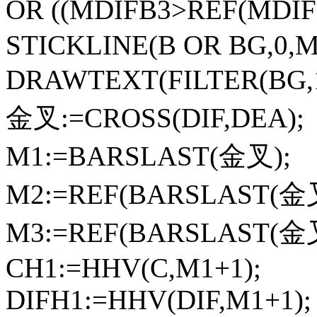
OR ((MDIFB3>REF(MDI
STICKLINE(B OR BG,0,MA
DRAWTEXT(FILTER(BG,10),
金叉:=CROSS(DIF,DEA);
M1:=BARSLAST(金叉);
M2:=REF(BARSLAST(金叉
M3:=REF(BARSLAST(金叉
CH1:=HHV(C,M1+1);
DIFH1:=HHV(DIF,M1+1);