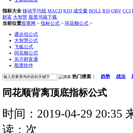
指标大全
移动平均线
MACD
KDJ
成交量
BOLL
RSI
OBV
CCI
财富
大智慧
股票书籍下载
当前位置
股窜网
>
指标公式
>
同花顺公式
>
通达信公式
大智慧公式
飞狐公式
同花顺公式
东方财富通
股票软件
热门搜索：
趋势
战法
同花顺背离顶底指标公式
时间：2019-04-29 20:
读：
次