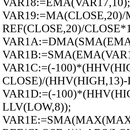
VAR18:=EMA(VAR17,10)
VAR19:=MA(CLOSE,20)/
REF(CLOSE,20)/CLOSE*1
VAR1A:=DMA(SMA(EMA(VA
VAR1B:=SMA(EMA(VAR19,
VAR1C:=(-100)*(HHV(HIG
CLOSE)/(HHV(HIGH,13)-
VAR1D:=(-100)*(HHV(HI
LLV(LOW,8));
VAR1E:=SMA(MAX(MAX