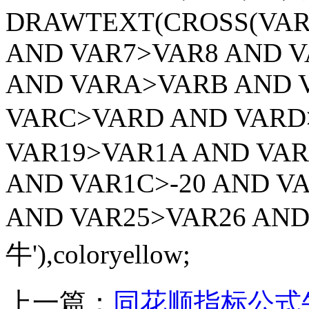
DRAWTEXT(CROSS(VAR1
AND VAR7>VAR8 AND V
AND VARA>VARB AND 
VARC>VARD AND VAR
VAR19>VAR1A AND VAR
AND VAR1C>-20 AND V
AND VAR25>VAR26 AND
牛'),coloryellow;
上一篇：
同花顺指标公式