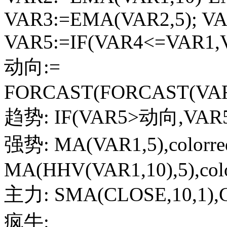
VAR3:=EMA(VAR2,5); VA
VAR5:=IF(VAR4<=VAR1,
动向:=
FORCAST(FORCAST(VAR5
趋势: IF(VAR5>动向,VAR5,V
强势: MA(VAR1,5),colorr
MA(HHV(VAR1,10),5),colo
主力: SMA(CLOSE,10,1),
疯牛: