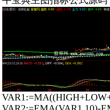
VAR1:=MA((HIGH+LOW+2
VAR2:=EMA(VAR1,10)-E