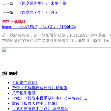
上一篇：
《以交易为生》34.未平仓量
下一篇：
《以交易为生》36.时间
资料下载地址
http:pan.baidu/s/1EkJQdk8vsCCvbu71EthH2g
若下载链接失效，请与站长微信反馈：1691320917 更换最新
本站所提供的资料源自网络收集仅供学习，请勿用于商业用途
热门阅读
刀疤老二言论1
费雪《怎样选择成长股》精华版
关于股海遨游
收藏！《投资中最重要的事》书中所有亮点
重读《股票大作手回忆录》
《通向财务自由之路》 读书笔记