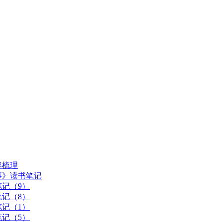
容梳理
事》读书笔记
记（9）
记（8）
记（1）
记（5）