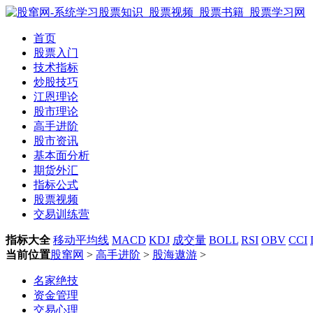
首页
股票入门
技术指标
炒股技巧
江恩理论
股市理论
高手进阶
股市资讯
基本面分析
期货外汇
指标公式
股票视频
交易训练营
指标大全
移动平均线
MACD
KDJ
成交量
BOLL
RSI
OBV
CCI
当前位置
股窜网
>
高手进阶
>
股海遨游
>
名家绝技
资金管理
交易心理