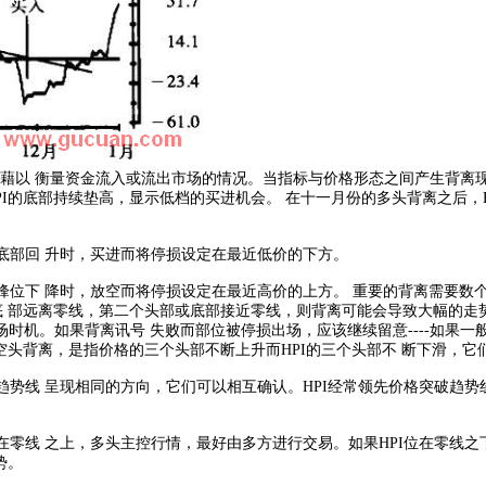
料，藉以 衡量资金流入或流出市场的情况。当指标与价格形态之间产生背离
I的底部持续垫高，显示低档的买进机会。 在十一月份的多头背离之后，
个底部回 升时，买进而将停损设定在最近低价的下方。
二个峰位下 降时，放空而将停损设定在最近高价的上方。 重要的背离需要
 部远离零线，第二个头部或底部接近零线，则背离可能会导致大幅的走势。
时机。如果背离讯号 失败而部位被停损出场，应该继续留意----如果一
空头背离，是指价格的三个头部不断上升而HPI的三个头部不 断下滑，
的趋势线 呈现相同的方向，它们可以相互确认。HPI经常领先价格突破趋势
位在零线 之上，多头主控行情，最好由多方进行交易。如果HPI位在零线
势。