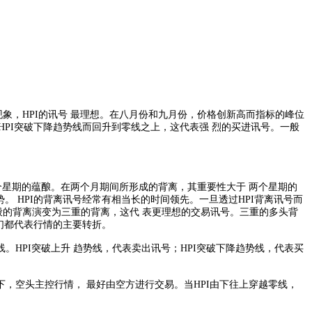
现象，HPI的讯号 最理想。在八月份和九月份，价格创新高而指标的峰位
HPI突破下降趋势线而回升到零线之上，这代表强 烈的买进讯号。一般
数个星期的蕴酿。在两个月期间所形成的背离，其重要性大于 两个星期的
 HPI的背离讯号经常有相当长的时间领先。一旦透过HPI背离讯号而
般的背离演变为三重的背离，这代 表更理想的交易讯号。三重的多头背
它们都代表行情的主要转折。
线。HPI突破上升 趋势线，代表卖出讯号；HPI突破下降趋势线，代表买
之下，空头主控行情， 最好由空方进行交易。当HPI由下往上穿越零线，