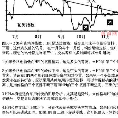
图35－2 海利克精算指数：HPI是透过价格、成交量与未平仓量等资
下滑，这代表头部的讯号。 在十月份与十一月份，铜价继续走低，但HP
来说，理想的讯号都是逐渐产生，交易者有很多时间可以准备 进场。
1.如果价格创新低而HPI的底部垫高，这是多头的背离。当HPI由第二
2.如果价格创新高而HPI的峰位下滑，这是空头的背离，当HPI由第
背离。请留意HPI两个相邻峰位或谷底的相对位置。如果第一个头部或底
发觉潜在的转折点，应该采用某种短期的摆荡指标，藉以掌握精确的进场
离，是指价格的三个底部不断下滑而HPI的三个 底部不断垫高。三重的
3.HPI本身也适合采用传统的图形分析，尤其是趋势线。当价格与HPI
进讯号，交易者应该获利了结 或调紧停止价位。
4.HPI位在零线之上或之下，分别代表多头或空头主导市场。如果HPI
多头可以买进或加码。如果HPI由 上往下穿越零线，这可以确认下降趋