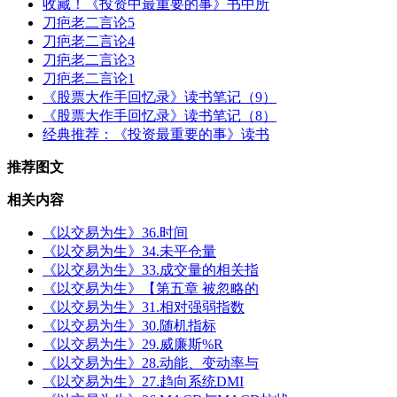
收藏！《投资中最重要的事》书中所
刀疤老二言论5
刀疤老二言论4
刀疤老二言论3
刀疤老二言论1
《股票大作手回忆录》读书笔记（9）
《股票大作手回忆录》读书笔记（8）
经典推荐：《投资最重要的事》读书
推荐图文
相关内容
《以交易为生》36.时间
《以交易为生》34.未平仓量
《以交易为生》33.成交量的相关指
《以交易为生》【第五章 被忽略的
《以交易为生》31.相对强弱指数
《以交易为生》30.随机指标
《以交易为生》29.威廉斯%R
《以交易为生》28.动能、变动率与
《以交易为生》27.趋向系统DMI