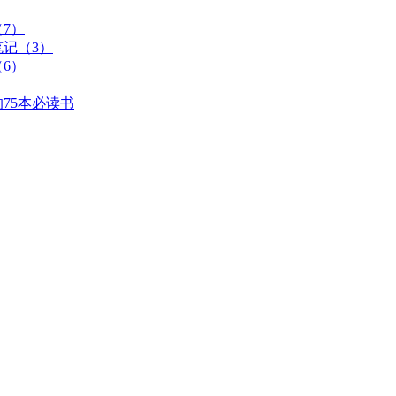
7）
记（3）
6）
75本必读书