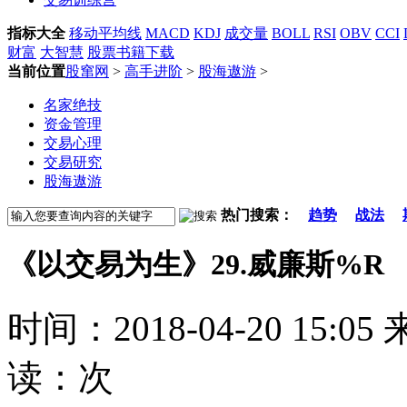
指标大全
移动平均线
MACD
KDJ
成交量
BOLL
RSI
OBV
CCI
财富
大智慧
股票书籍下载
当前位置
股窜网
>
高手进阶
>
股海遨游
>
名家绝技
资金管理
交易心理
交易研究
股海遨游
热门搜索：
趋势
战法
《以交易为生》29.威廉斯%R
时间：2018-04-20 15
读：
次