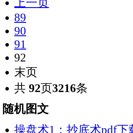
上一页
89
90
91
92
末页
共
92
页
3216
条
随机图文
操盘术1：抄底术pdf下